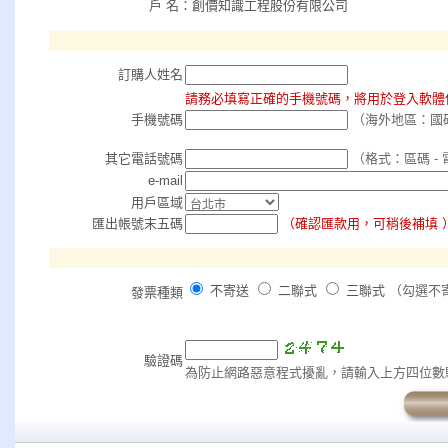
戶 名：創價知識工程股份有限公司
訂購人姓名
請務必填寫正確的手機號碼，將用於登入軟體
手機號碼
（海外地區：國碼
其它電話號碼
（格式：區碼 - 
e-mail
用戶區域
匯出帳號末五碼
（確認匯款用，可稍後補填 
不寄送
二聯式
三聯式
（勾選不
發票種類
驗證碼
為防止網路惡意程式擾亂，請輸入上方四位數