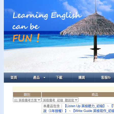
首頁
產品
下載
購買
客服fb
類別
商品
本產品包含：
【Listen Up 英檢聽力_初級】
、
【T
說（1年授權）】
、
【Write Guide 英檢寫作_初