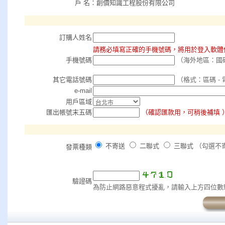
戶 名：創價知識工程股份有限公司
訂購人姓名
請務必填寫正確的手機號碼，將用於登入軟體
手機號碼
（海外地區：國碼
其它電話號碼
（格式：區碼 - 
e-mail
用戶區域
匯出帳號末五碼
（確認匯款用，可稍後補填 
不寄送
二聯式
三聯式
（勾選不
發票種類
驗證碼
為防止網路惡意程式擾亂，請輸入上方四位數