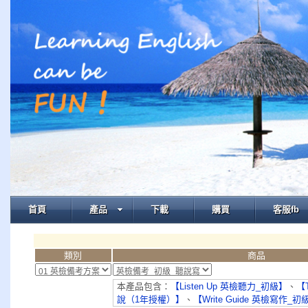
首頁
產品
下載
購買
客服fb
類別
商品
本產品包含：
【Listen Up 英檢聽力_初級】
、
【T
說（1年授權）】
、
【Write Guide 英檢寫作_初